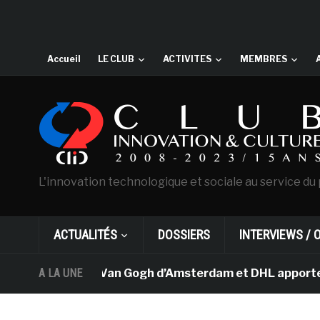
Accueil
LE CLUB
ACTIVITES
MEMBRES
L'innovation technologique et sociale au service du 
ACTUALITÉS
DOSSIERS
INTERVIEWS / 
Le musée Van Gogh d’Amsterdam et DHL apportent l’
A LA UNE