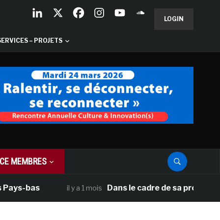
LOGIN
SERVICES – PROJETS
CE MEMBRES
Pays-bas
Dans le cadre de sa programmat
il y a 1 mois