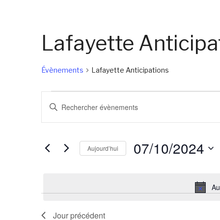
Lafayette Anticipa
Évènements
Lafayette Anticipations
Évènements
Recherche
Saisir
for
et
mot-
07/10/2024
navigation
clé.
07/10/2024
de
Rechercher
Aujourd’hui
Évènements
vues
Sélectionnez
par
Évènements
une
mot-
Au
date.
clé.
Jour précédent