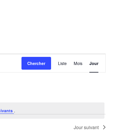
Navigation
Chercher
Liste
Mois
Jour
de
vues
Évènement
uivants
.
Jour suivant