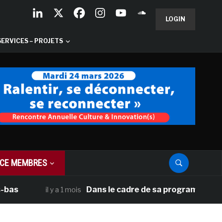
LOGIN
SERVICES – PROJETS
CE MEMBRES
as
Dans le cadre de sa programmation amé
il y a 1 mois