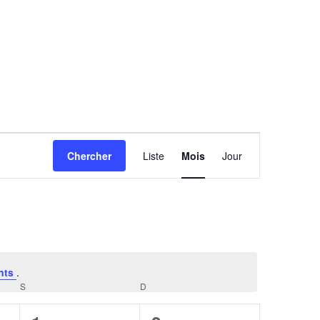
Navigation
Chercher
Liste
Mois
Jour
de
vues
Évènement
nts
.
S
SAMEDI
D
DIMANCHE