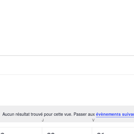
Aucun résultat trouvé pour cette vue. Passer aux
évènements suiva
Notice
RCREDI
J
JEUDI
V
VENDREDI