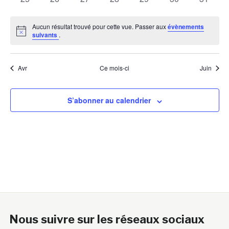
évènements
évènements
évènements
évènements
évènements
évènements
évènem
Aucun résultat trouvé pour cette vue. Passer aux
évènements
Notice
suivants
.
Avr
Ce mois-ci
Juin
S’abonner au calendrier
Nous suivre sur les réseaux sociaux