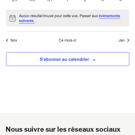
évènements
évènements
évènements
évènements
évènements
évènements
évènem
Aucun résultat trouvé pour cette vue. Passer aux
évènements
Notice
suivants
.
Nov
Ce mois-ci
Jan
S’abonner au calendrier
Nous suivre sur les réseaux sociaux