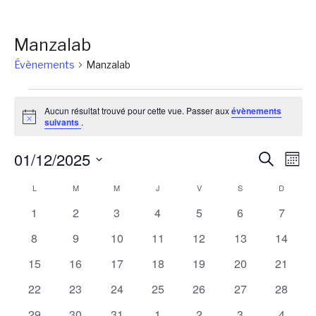
Manzalab
Évènements
Manzalab
Évènements
Aucun résultat trouvé pour cette vue. Passer aux
évènements
Notice
suivants
.
Reche
Na
01/12/2025
Recherch
Mois
de
et
Sélectionnez
Calendrier
L
LUNDI
M
MARDI
M
MERCREDI
J
JEUDI
V
VENDREDI
S
SAMEDI
D
DIMANC
vu
une
naviga
Év
de
0
0
0
0
0
0
0
1
2
3
4
5
6
7
date.
de
évènements
évènements
évènements
évènements
évènements
évènements
évènem
Évènements
0
0
0
0
0
0
0
8
9
10
11
12
13
14
vues
évènements
évènements
évènements
évènements
évènements
évènements
évènem
0
0
0
0
0
0
0
15
16
17
18
19
20
21
Évène
évènements
évènements
évènements
évènements
évènements
évènements
évènem
0
0
0
0
0
0
0
22
23
24
25
26
27
28
évènements
évènements
évènements
évènements
évènements
évènements
évènem
0
0
0
0
0
0
0
29
30
31
1
2
3
4