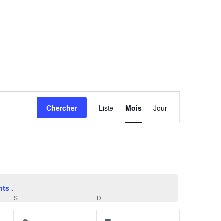
Navigation
Chercher
Liste
Mois
Jour
de
vues
Évènement
nts
.
S
SAMEDI
D
DIMANCHE