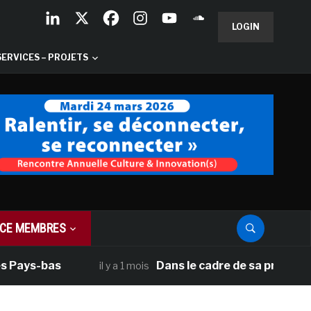
LOGIN
SERVICES – PROJETS
CE MEMBRES
Pays-bas
Dans le cadre de sa programmat
il y a 1 mois