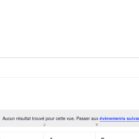
Aucun résultat trouvé pour cette vue. Passer aux
évènements suiva
Notice
RCREDI
J
JEUDI
V
VENDREDI