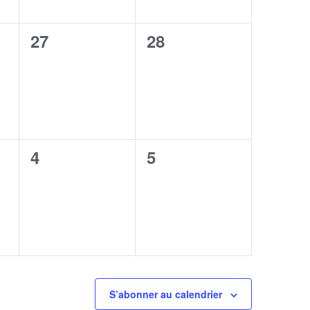
0
0
27
28
,
évènement,
évènement,
0
0
4
5
,
évènement,
évènement,
S’abonner au calendrier