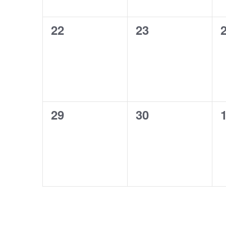
0
0
22
23
évènement,
évènement,
0
0
29
30
évènement,
évènement,