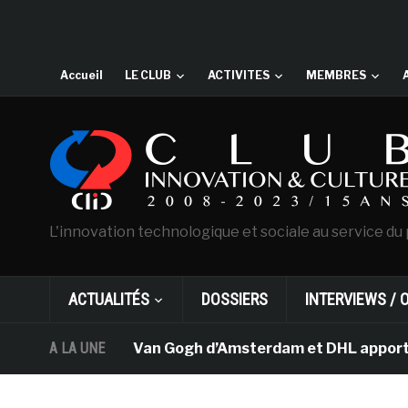
Accueil
LE CLUB
ACTIVITES
MEMBRES
L'innovation technologique et sociale au service du 
ACTUALITÉS
DOSSIERS
INTERVIEWS / 
Le musée Van Gogh d’Amsterdam et DHL apportent l’
A LA UNE