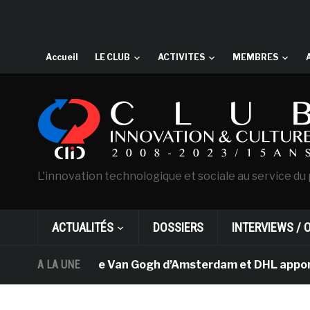
Accueil
LE CLUB
ACTIVITES
MEMBRES
L'innovation technologique et sociale au service du 
ACTUALITÉS
DOSSIERS
INTERVIEWS / 
A LA UNE
Le musée Van Gogh d’Amsterdam et DHL apportent 