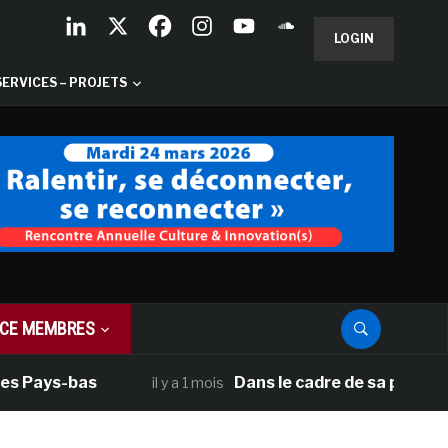
LOGIN
SERVICES – PROJETS
CE MEMBRES
s Pays-bas
Dans le cadre de sa programm
il y a 1 mois