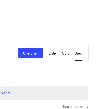
Navigation
Chercher
Liste
Mois
Jour
de
vues
Évènement
uivants
.
Jour suivant