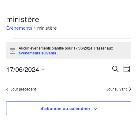
ministère
Évènements
ministère
Évènements
Aucun évènements planifié pour 17/06/2024. Passer aux
for
Notice
évènements suivants
.
17/06/2024
Reche
Na
17/06/2024
Recherch
Jour
de
et
Sélectionnez
vu
une
naviga
Jour précédent
Jour suivant
Év
date.
de
vues
S’abonner au calendrier
Évène