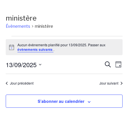
ministère
Évènements
ministère
Évènements
Aucun évènements planifié pour 13/09/2025. Passer aux
for
Notice
évènements suivants
.
13/09/2025
Reche
Na
13/09/2025
Recherch
Jour
de
et
Sélectionnez
vu
une
naviga
Jour précédent
Jour suivant
Év
date.
de
vues
S’abonner au calendrier
Évène