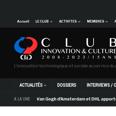
Accueil
LE CLUB
ACTIVITES
MEMBRES
L'innovation technologique et sociale au service du 
ACTUALITÉS
DOSSIERS
INTERVIEWS / 
Le musée Van Gogh d’Amsterdam et DHL apportent l’
A LA UNE