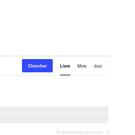
Navigation
Chercher
Liste
Mois
Jour
de
vues
Évènement
Évènements
suivants