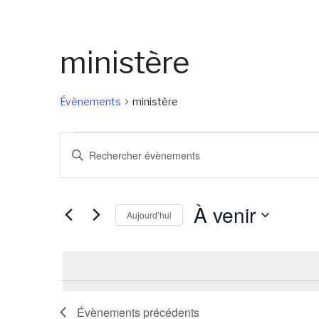
ministère
Évènements
ministère
Évènements
Recherche
Saisir
et
mot-
navigation
clé.
À venir
de
Rechercher
Aujourd’hui
Évènements
vues
Sélectionnez
par
Évènements
une
mot-
date.
clé.
Évènements
précédents