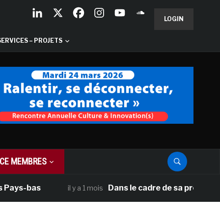
LOGIN
SERVICES – PROJETS
CE MEMBRES
 Pays-bas
Dans le cadre de sa programmat
il y a 1 mois