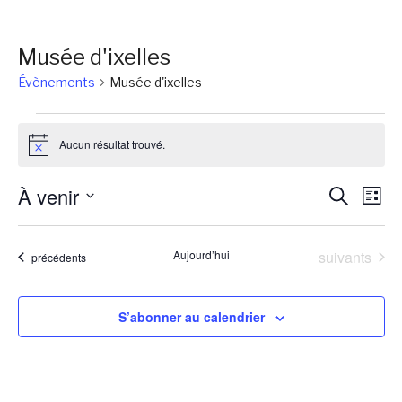
Musée d'ixelles
Évènements
Musée d'ixelles
Évènements
Aucun résultat trouvé.
Notice
Reche
Na
À venir
Recherch
Liste
de
et
Sélectionnez
vu
une
naviga
Évènements
Aujourd’hui
suivants
Évènements
précédents
Év
date.
de
vues
S’abonner au calendrier
Évène