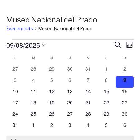
Museo Nacional del Prado
Évènements
Museo Nacional del Prado
Évènements
Reche
Na
09/08/2026
Recherch
Mois
de
et
Sélectionnez
Calendrier
L
LUNDI
M
MARDI
M
MERCREDI
J
JEUDI
V
VENDREDI
S
SAMEDI
D
DIMANC
vu
une
naviga
Év
de
0
0
0
0
0
0
0
27
28
29
30
31
1
2
date.
de
évènements
évènements
évènements
évènements
évènements
évènements
évènem
Évènements
0
0
0
0
0
0
0
3
4
5
6
7
8
9
vues
évènements
évènements
évènements
évènements
évènements
évènements
évène
0
0
0
0
0
0
0
10
11
12
13
14
15
16
Évène
évènements
évènements
évènements
évènements
évènements
évènements
évènem
0
0
0
0
0
0
0
17
18
19
20
21
22
23
évènements
évènements
évènements
évènements
évènements
évènements
évènem
0
0
0
0
0
0
0
24
25
26
27
28
29
30
évènements
évènements
évènements
évènements
évènements
évènements
évènem
0
0
0
0
0
0
0
31
1
2
3
4
5
6
évènements
évènements
évènements
évènements
évènements
évènements
évènem