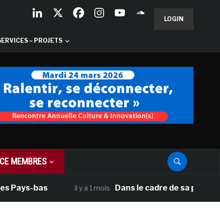
LOGIN
SERVICES – PROJETS
CE MEMBRES
s Pays-bas
Dans le cadre de sa programm
il y a 1 mois