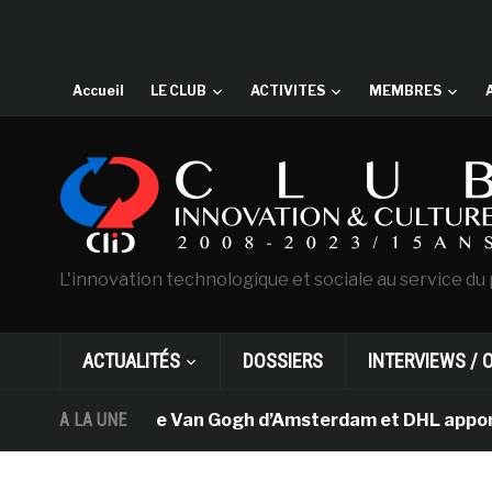
Accueil
LE CLUB
ACTIVITES
MEMBRES
L'innovation technologique et sociale au service du 
ACTUALITÉS
DOSSIERS
INTERVIEWS / 
A LA UNE
Le musée Van Gogh d’Amsterdam et DHL apportent 