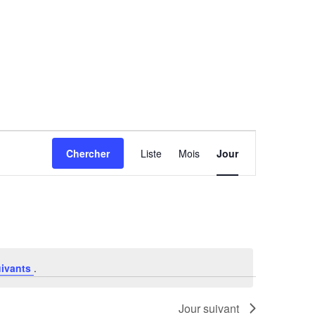
Navigation
Chercher
Liste
Mois
Jour
de
vues
Évènement
uivants
.
Jour suivant