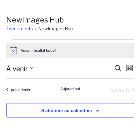
NewImages Hub
Évènements
NewImages Hub
Évènements
Aucun résultat trouvé.
Notice
Reche
Na
À venir
Recherch
Liste
de
et
Sélectionnez
vu
une
naviga
Évènements
Aujourd’hui
suivants
Évènements
précédents
Év
date.
de
vues
S’abonner au calendrier
Évène