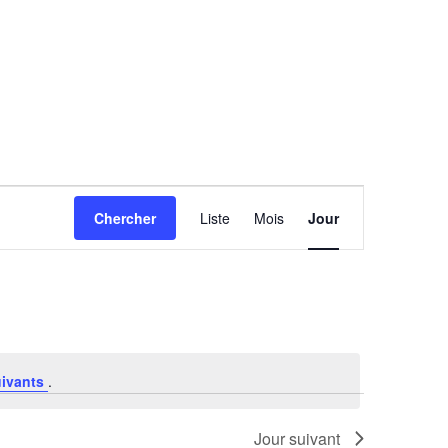
Navigation
Chercher
Liste
Mois
Jour
de
vues
Évènement
uivants
.
Jour suivant