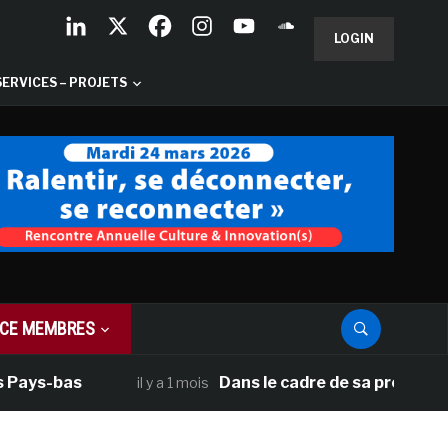
LOGIN
SERVICES – PROJETS
CE MEMBRES
 Pays-bas
Dans le cadre de sa programmat
il y a 1 mois