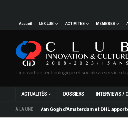
Accueil
LE CLUB
ACTIVITES
MEMBRES
L'innovation technologique et sociale au service du 
ACTUALITÉS
DOSSIERS
INTERVIEWS / 
Le musée Van Gogh d’Amsterdam et DHL apportent l’
A LA UNE