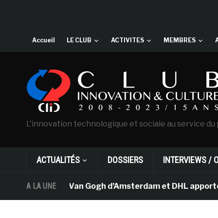
Accueil
LE CLUB
ACTIVITES
MEMBRES
L'innovation technologique et sociale au service du 
ACTUALITÉS
DOSSIERS
INTERVIEWS / 
Le musée Van Gogh d’Amsterdam et DHL apportent l’
A LA UNE