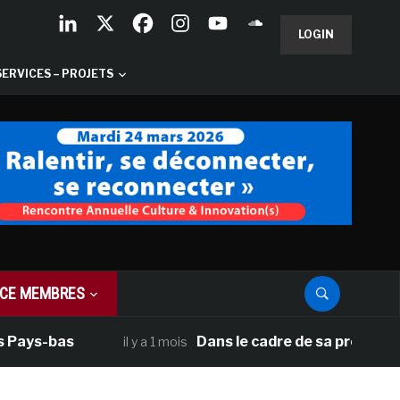
LOGIN
SERVICES – PROJETS
CE MEMBRES
 Pays-bas
Dans le cadre de sa programmat
il y a 1 mois