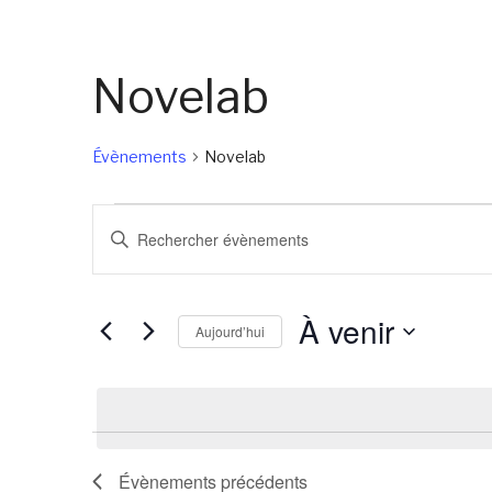
Novelab
Évènements
Novelab
Évènements
Recherche
Saisir
et
mot-
navigation
clé.
À venir
de
Rechercher
Aujourd’hui
Évènements
vues
Sélectionnez
par
Évènements
une
mot-
date.
clé.
Évènements
précédents