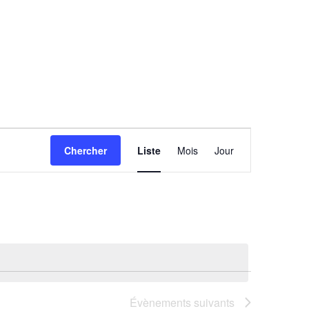
Navigation
Chercher
Liste
Mois
Jour
de
vues
Évènement
Évènements
suivants