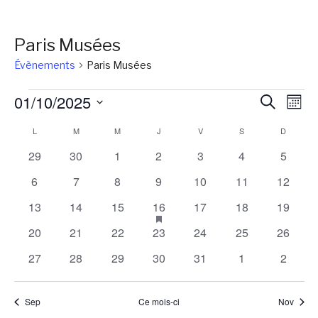
Paris Musées
Évènements
Paris Musées
Évènements
Reche
Na
01/10/2025
Recherch
Mois
de
et
Sélectionnez
Calendrier
L
LUNDI
M
MARDI
M
MERCREDI
J
JEUDI
V
VENDREDI
S
SAMEDI
D
DIMANC
vu
une
naviga
Év
de
0
0
0
0
0
0
0
29
30
1
2
3
4
5
date.
de
évènements
évènements
évènements
évènements
évènements
évènements
évènem
Évènements
0
0
0
0
0
0
0
6
7
8
9
10
11
12
vues
évènements
évènements
évènements
évènements
évènements
évènements
évènem
0
0
0
1
has
0
0
0
13
14
15
16
17
18
19
Évène
featured
évènements
évènements
évènements
évènement
évènements
évènements
évènem
0
0
0
0
0
0
0
20
21
22
23
24
25
26
évènements
évènements
évènements
évènements
évènements
évènements
évènements
évènem
0
0
0
0
0
0
0
27
28
29
30
31
1
2
évènements
évènements
évènements
évènements
évènements
évènements
évènem
Sep
Ce mois-ci
Nov