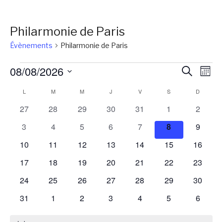
Philarmonie de Paris
Évènements
Philarmonie de Paris
Évènements
Reche
Na
08/08/2026
Recherch
Mois
de
et
Sélectionnez
Calendrier
L
LUNDI
M
MARDI
M
MERCREDI
J
JEUDI
V
VENDREDI
S
SAMEDI
D
DIMANC
vu
une
naviga
Év
de
0
0
0
0
0
0
0
27
28
29
30
31
1
2
date.
de
évènements
évènements
évènements
évènements
évènements
évènements
évènem
Évènements
0
0
0
0
0
0
0
3
4
5
6
7
8
9
vues
évènements
évènements
évènements
évènements
évènements
évènements
évènem
0
0
0
0
0
0
0
10
11
12
13
14
15
16
Évène
évènements
évènements
évènements
évènements
évènements
évènements
évènem
0
0
0
0
0
0
0
17
18
19
20
21
22
23
évènements
évènements
évènements
évènements
évènements
évènements
évènem
0
0
0
0
0
0
0
24
25
26
27
28
29
30
évènements
évènements
évènements
évènements
évènements
évènements
évènem
0
0
0
0
0
0
0
31
1
2
3
4
5
6
évènements
évènements
évènements
évènements
évènements
évènements
évènem