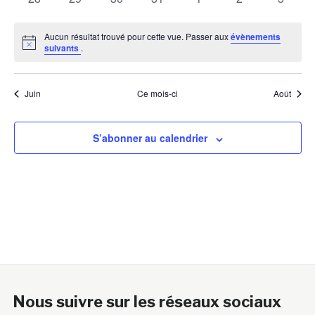
évènements
évènements
évènements
évènements
évènements
évènements
évènem
Aucun résultat trouvé pour cette vue. Passer aux
évènements
Notice
suivants
.
Juin
Ce mois-ci
Août
S’abonner au calendrier
Nous suivre sur les réseaux sociaux