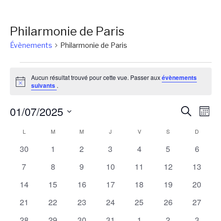
Philarmonie de Paris
Évènements
Philarmonie de Paris
Évènements
Aucun résultat trouvé pour cette vue. Passer aux
évènements
Notice
suivants
.
Reche
Na
01/07/2025
Recherch
Mois
de
et
Sélectionnez
Calendrier
L
LUNDI
M
MARDI
M
MERCREDI
J
JEUDI
V
VENDREDI
S
SAMEDI
D
DIMANC
vu
une
naviga
Év
de
0
0
0
0
0
0
0
30
1
2
3
4
5
6
date.
de
évènements
évènements
évènements
évènements
évènements
évènements
évènem
Évènements
0
0
0
0
0
0
0
7
8
9
10
11
12
13
vues
évènements
évènements
évènements
évènements
évènements
évènements
évènem
0
0
0
0
0
0
0
14
15
16
17
18
19
20
Évène
évènements
évènements
évènements
évènements
évènements
évènements
évènem
0
0
0
0
0
0
0
21
22
23
24
25
26
27
évènements
évènements
évènements
évènements
évènements
évènements
évènem
0
0
0
0
0
0
0
28
29
30
31
1
2
3