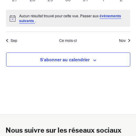
évènements
évènements
évènements
évènements
évènements
évènements
évènem
Aucun résultat trouvé pour cette vue. Passer aux
évènements
Notice
suivants
.
Sep
Ce mois-ci
Nov
S’abonner au calendrier
Nous suivre sur les réseaux sociaux