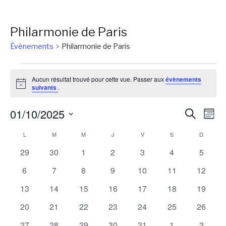
Philarmonie de Paris
Évènements
Philarmonie de Paris
Évènements
Aucun résultat trouvé pour cette vue. Passer aux
évènements
Notice
suivants
.
Reche
Na
01/10/2025
Recherch
Mois
de
et
Sélectionnez
Calendrier
L
LUNDI
M
MARDI
M
MERCREDI
J
JEUDI
V
VENDREDI
S
SAMEDI
D
DIMANC
vu
une
naviga
Év
de
0
0
0
0
0
0
0
29
30
1
2
3
4
5
date.
de
évènements
évènements
évènements
évènements
évènements
évènements
évènem
Évènements
0
0
0
0
0
0
0
6
7
8
9
10
11
12
vues
évènements
évènements
évènements
évènements
évènements
évènements
évènem
0
0
0
0
0
0
0
13
14
15
16
17
18
19
Évène
évènements
évènements
évènements
évènements
évènements
évènements
évènem
0
0
0
0
0
0
0
20
21
22
23
24
25
26
évènements
évènements
évènements
évènements
évènements
évènements
évènem
0
0
0
0
0
0
0
27
28
29
30
31
1
2