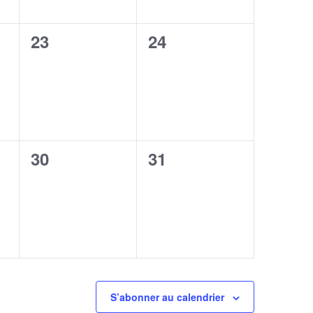
0
0
23
24
,
évènement,
évènement,
0
0
30
31
,
évènement,
évènement,
S’abonner au calendrier