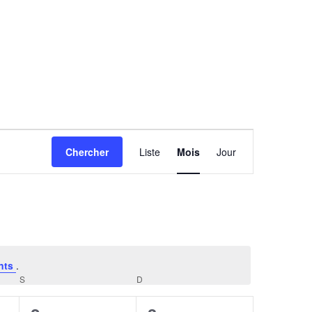
Navigation
Chercher
Liste
Mois
Jour
de
vues
Évènement
nts
.
S
SAMEDI
D
DIMANCHE