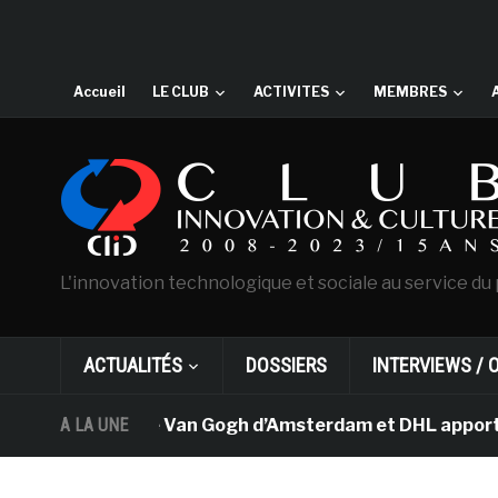
Accueil
LE CLUB
ACTIVITES
MEMBRES
L'innovation technologique et sociale au service du 
ACTUALITÉS
DOSSIERS
INTERVIEWS / 
Le musée Van Gogh d’Amsterdam et DHL apportent l’
A LA UNE