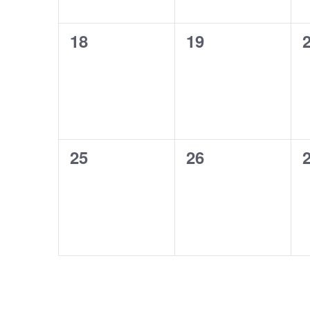
0
0
18
19
évènement,
évènement,
0
0
25
26
évènement,
évènement,