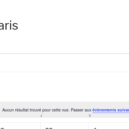
aris
Aucun résultat trouvé pour cette vue. Passer aux
évènements suiva
Notice
RCREDI
J
JEUDI
V
VENDREDI