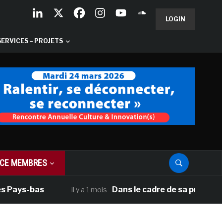
LOGIN
SERVICES – PROJETS
CE MEMBRES
Pays-bas
Dans le cadre de sa programmat
il y a 1 mois