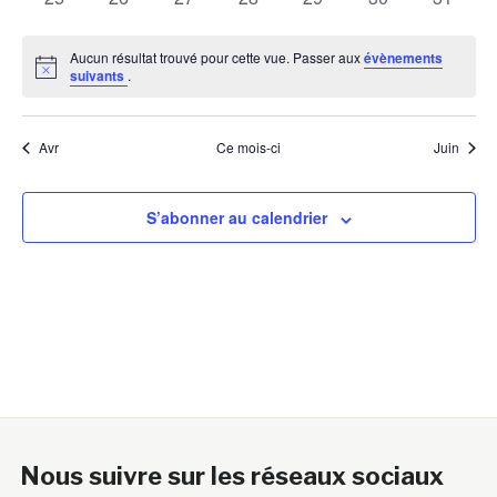
évènements
évènements
évènements
évènements
évènements
évènements
évènem
Aucun résultat trouvé pour cette vue. Passer aux
évènements
Notice
suivants
.
Avr
Ce mois-ci
Juin
S’abonner au calendrier
Nous suivre sur les réseaux sociaux