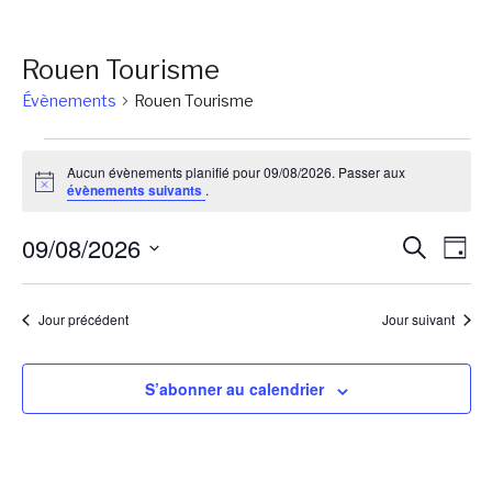
Rouen Tourisme
Évènements
Rouen Tourisme
Évènements
Aucun évènements planifié pour 09/08/2026. Passer aux
for
Notice
évènements suivants
.
09/08/2026
Reche
Na
09/08/2026
Recherch
Jour
de
et
Sélectionnez
vu
une
naviga
Jour précédent
Jour suivant
Év
date.
de
vues
S’abonner au calendrier
Évène