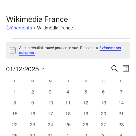
Wikimédia France
Évènements
Wikimédia France
Évènements
Aucun résultat trouvé pour cette vue. Passer aux
évènements
Notice
suivants
.
Reche
Na
01/12/2025
Recherch
Mois
de
et
Sélectionnez
Calendrier
L
LUNDI
M
MARDI
M
MERCREDI
J
JEUDI
V
VENDREDI
S
SAMEDI
D
DIMANC
vu
une
naviga
Év
de
0
0
0
0
0
0
0
1
2
3
4
5
6
7
date.
de
évènements
évènements
évènements
évènements
évènements
évènements
évènem
Évènements
0
0
0
0
0
0
0
8
9
10
11
12
13
14
vues
évènements
évènements
évènements
évènements
évènements
évènements
évènem
0
0
0
0
0
0
0
15
16
17
18
19
20
21
Évène
évènements
évènements
évènements
évènements
évènements
évènements
évènem
0
0
0
0
0
0
0
22
23
24
25
26
27
28
évènements
évènements
évènements
évènements
évènements
évènements
évènem
0
0
0
0
0
0
0
29
30
31
1
2
3
4