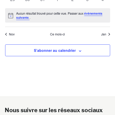
évènements
évènements
évènements
évènements
évènements
évènements
évènem
Aucun résultat trouvé pour cette vue. Passer aux
évènements
Notice
suivants
.
Nov
Ce mois-ci
Jan
S’abonner au calendrier
Nous suivre sur les réseaux sociaux