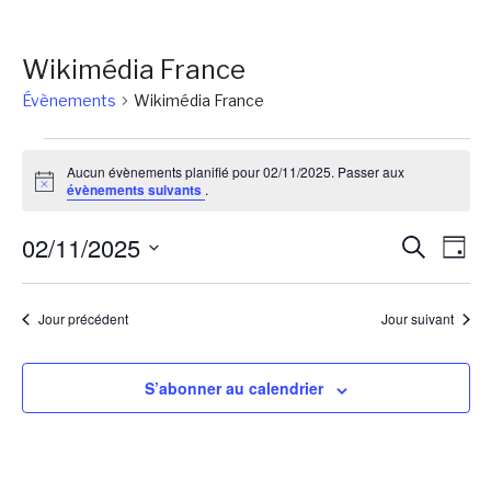
Wikimédia France
Évènements
Wikimédia France
Évènements
Aucun évènements planifié pour 02/11/2025. Passer aux
for
Notice
évènements suivants
.
02/11/2025
Reche
Na
02/11/2025
Recherch
Jour
de
et
Sélectionnez
vu
une
naviga
Jour précédent
Jour suivant
Év
date.
de
vues
S’abonner au calendrier
Évène