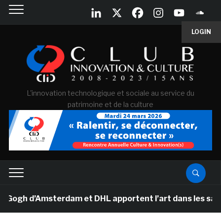
LOGIN
L'innovation technologique et sociale au service du
patrimoine et de la culture
h d’Amsterdam et DHL apportent l’art dans les salles d