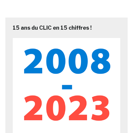
15 ans du CLIC en 15 chiffres !