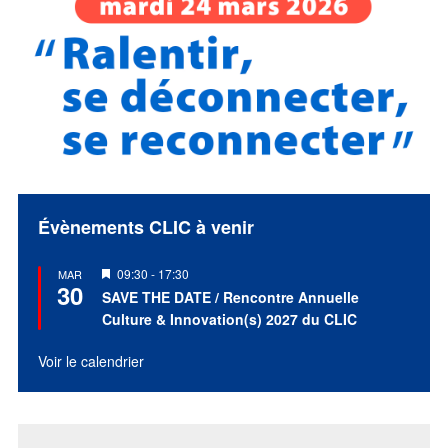
Évènements CLIC à venir
Mis
09:30
-
17:30
MAR
30
en
SAVE THE DATE / Rencontre Annuelle
avant
Culture & Innovation(s) 2027 du CLIC
Voir le calendrier