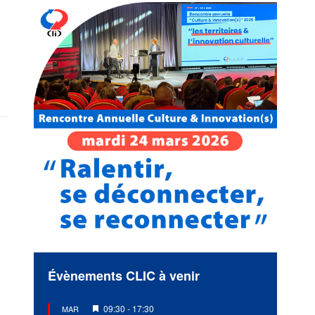
Évènements CLIC à venir
Mis
09:30
-
17:30
MAR