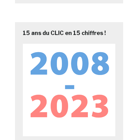
15 ans du CLIC en 15 chiffres !