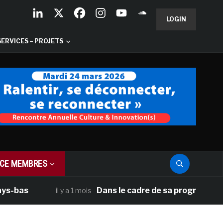
LOGIN
SERVICES – PROJETS
CE MEMBRES
s
Dans le cadre de sa programmation amér
il y a 1 mois