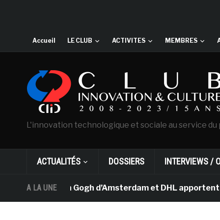
Accueil
LE CLUB
ACTIVITES
MEMBRES
L'innovation technologique et sociale au service du 
ACTUALITÉS
DOSSIERS
INTERVIEWS / 
e musée Van Gogh d’Amsterdam et DHL apportent l’art dan
A LA UNE