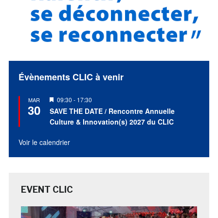
Évènements CLIC à venir
Mis
09:30
-
17:30
MAR
30
en
SAVE THE DATE / Rencontre Annuelle
avant
Culture & Innovation(s) 2027 du CLIC
Voir le calendrier
EVENT CLIC