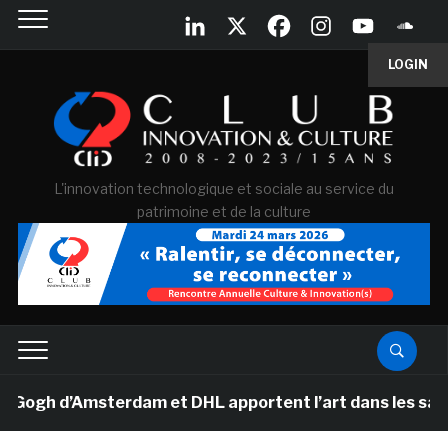
LOGIN
L'innovation technologique et sociale au service du
patrimoine et de la culture
h d’Amsterdam et DHL apportent l’art dans les salles d