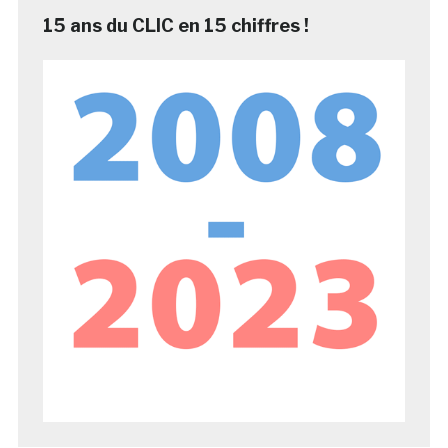
15 ans du CLIC en 15 chiffres !