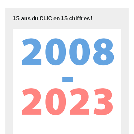
15 ans du CLIC en 15 chiffres !