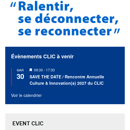
Évènements CLIC à venir
Mis
09:30
-
17:30
MAR
30
en
SAVE THE DATE / Rencontre Annuelle
avant
Culture & Innovation(s) 2027 du CLIC
Voir le calendrier
EVENT CLIC