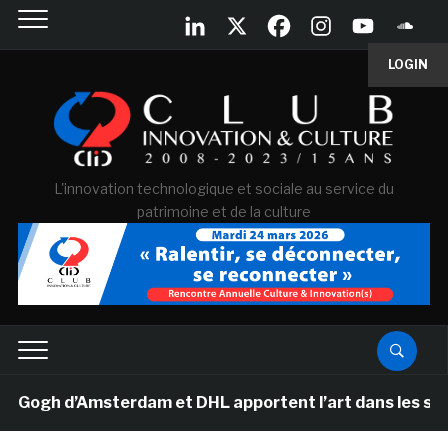
LOGIN
L'innovation technologique et sociale au service du
patrimoine et de la culture
gh d’Amsterdam et DHL apportent l’art dans les salles d