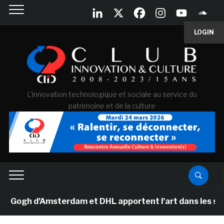
LOGIN
L'innovation technologique et sociale au service du
patrimoine et de la culture
gh d’Amsterdam et DHL apportent l’art dans les salles d