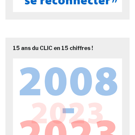
15 ans du CLIC en 15 chiffres !