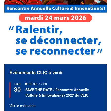
Évènements CLIC à venir
Mis
09:30
-
17:30
MAR
30
en
SAVE THE DATE / Rencontre Annuelle
avant
Culture & Innovation(s) 2027 du CLIC
Voir le calendrier