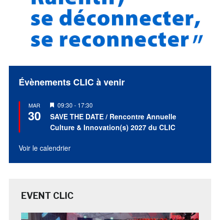
Évènements CLIC à venir
Mis
09:30
-
17:30
MAR
30
en
SAVE THE DATE / Rencontre Annuelle
avant
Culture & Innovation(s) 2027 du CLIC
Voir le calendrier
EVENT CLIC