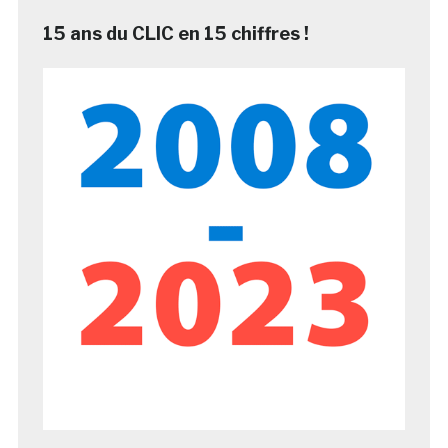
15 ans du CLIC en 15 chiffres !