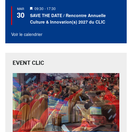
Mis
09:30
-
17:30
MAR
30
en
SAVE THE DATE / Rencontre Annuelle
avant
Culture & Innovation(s) 2027 du CLIC
Voir le calendrier
EVENT CLIC