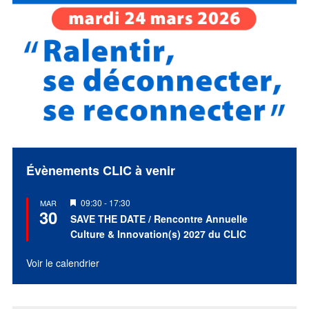
Évènements CLIC à venir
Mis
09:30
-
17:30
MAR
30
en
SAVE THE DATE / Rencontre Annuelle
avant
Culture & Innovation(s) 2027 du CLIC
Voir le calendrier