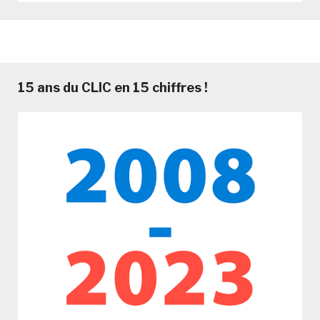
15 ans du CLIC en 15 chiffres !