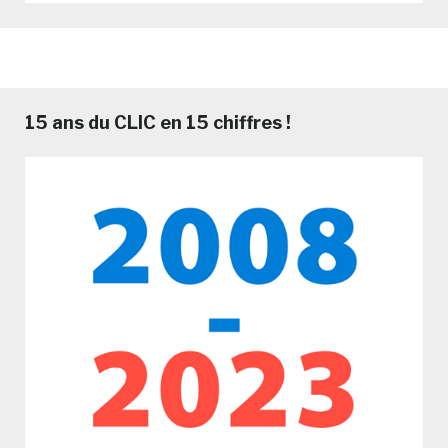
15 ans du CLIC en 15 chiffres !