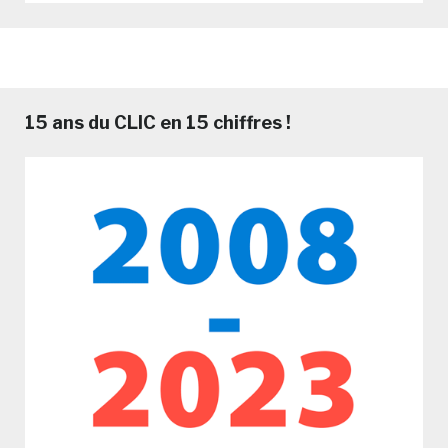
15 ans du CLIC en 15 chiffres !