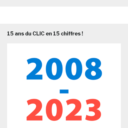
15 ans du CLIC en 15 chiffres !