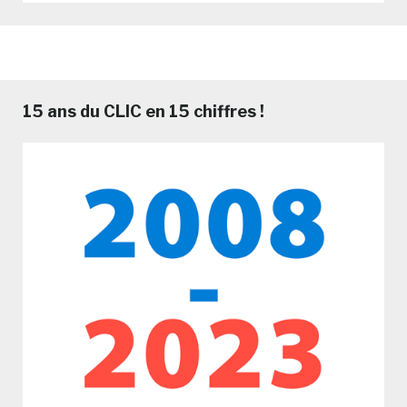
15 ans du CLIC en 15 chiffres !