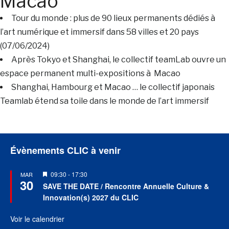
Macao
Tour du monde : plus de 90 lieux permanents dédiés à
l’art numérique et immersif dans 58 villes et 20 pays
(07/06/2024)
Après Tokyo et Shanghai, le collectif teamLab ouvre un
espace permanent multi-expositions à Macao
Shanghai, Hambourg et Macao … le collectif japonais
Teamlab étend sa toile dans le monde de l’art immersif
Évènements CLIC à venir
Mis
09:30
-
17:30
MAR
30
en
SAVE THE DATE / Rencontre Annuelle Culture &
avant
Innovation(s) 2027 du CLIC
Voir le calendrier