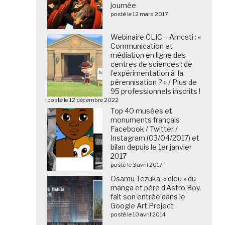
journée
posté le 12 mars 2017
Webinaire CLIC – Amcsti : «
Communication et
médiation en ligne des
centres de sciences : de
l’expérimentation à la
pérennisation ? » / Plus de
95 professionnels inscrits !
posté le 12 décembre 2022
Top 40 musées et
monuments français
Facebook / Twitter /
Instagram (03/04/2017) et
bilan depuis le 1er janvier
2017
posté le 3 avril 2017
Osamu Tezuka, « dieu » du
manga et père d’Astro Boy,
fait son entrée dans le
Google Art Project
posté le 10 avril 2014