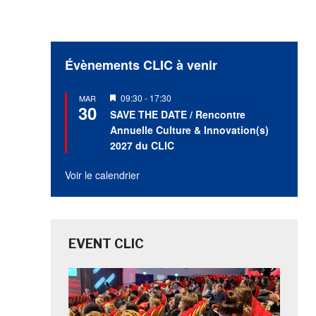
Évènements CLIC à venir
Mis
09:30
-
17:30
MAR
30
en
SAVE THE DATE / Rencontre
avant
Annuelle Culture & Innovation(s)
2027 du CLIC
Voir le calendrier
EVENT CLIC