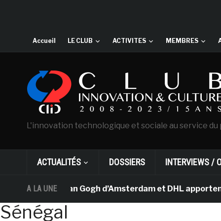
Accueil
LE CLUB
ACTIVITES
MEMBRES
L'innovation technologique et sociale au service du 
ACTUALITÉS
DOSSIERS
INTERVIEWS / 
Le musée Van Gogh d’Amsterdam et DHL apportent l’art 
A LA UNE
Sénégal