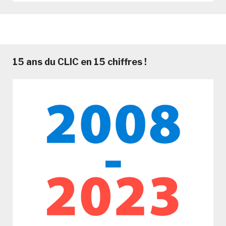
15 ans du CLIC en 15 chiffres !