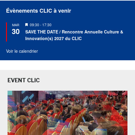
Évènements CLIC à venir
Mis
09:30
-
17:30
MAR
30
en
SAVE THE DATE / Rencontre Annuelle Culture &
avant
Innovation(s) 2027 du CLIC
Voir le calendrier
EVENT CLIC