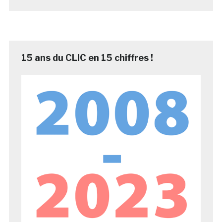
15 ans du CLIC en 15 chiffres !