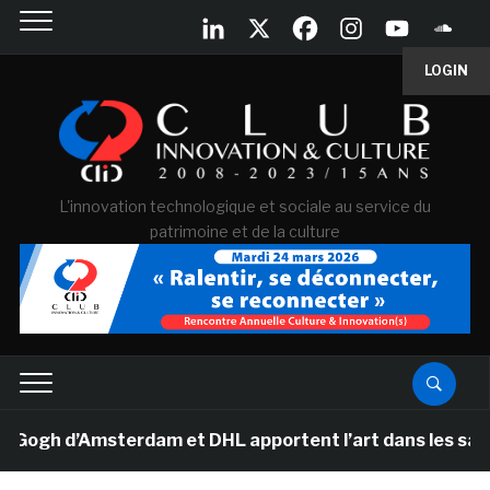
LOGIN
L'innovation technologique et sociale au service du
patrimoine et de la culture
gh d’Amsterdam et DHL apportent l’art dans les salles d