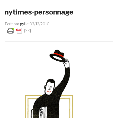
nytimes-personnage
Ecrit par
pyl
le
03/12/2010