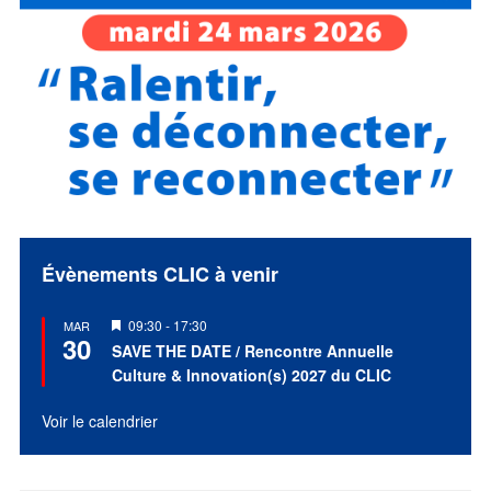
Évènements CLIC à venir
Mis
09:30
-
17:30
MAR
30
en
SAVE THE DATE / Rencontre Annuelle
avant
Culture & Innovation(s) 2027 du CLIC
Voir le calendrier