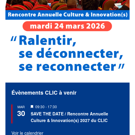
Évènements CLIC à venir
Mis
09:30
-
17:30
MAR
30
en
SAVE THE DATE / Rencontre Annuelle
avant
Culture & Innovation(s) 2027 du CLIC
Voir le calendrier