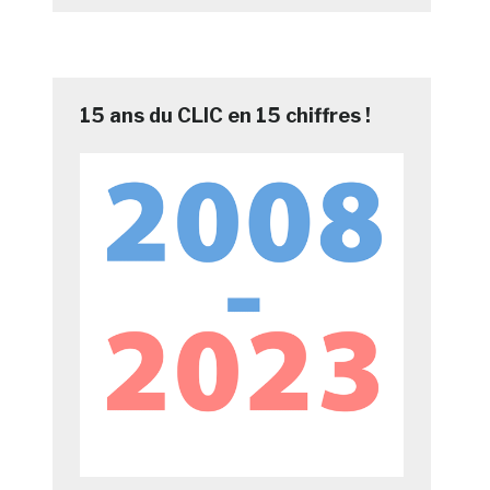
15 ans du CLIC en 15 chiffres !