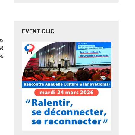
EVENT CLIC
us
et
eu