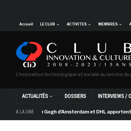
Accueil
LE CLUB
ACTIVITES
MEMBRES
L'innovation technologique et sociale au service du 
ACTUALITÉS
DOSSIERS
INTERVIEWS / 
e musée Van Gogh d’Amsterdam et DHL apportent l’art dan
A LA UNE