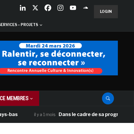
LOGIN
SERVICES – PROJETS
CE MEMBRES
as
Dans le cadre de sa programmation amé
il y a 1 mois