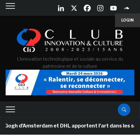
LOGIN
L'innovation technologique et sociale au service du
patrimoine et de la culture
gh d’Amsterdam et DHL apportent l’art dans les salles d