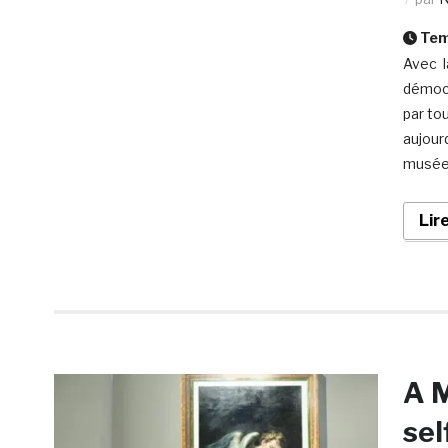
Temp
Avec l
démocr
par to
aujourd
musée 
Lir
A M
sel