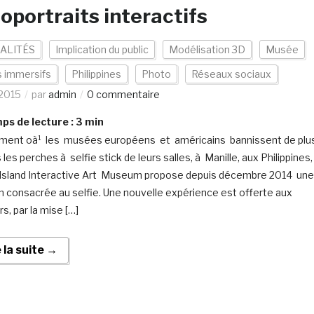
oportraits interactifs
ALITÉS
Implication du public
Modélisation 3D
Musée
s immersifs
Philippines
Photo
Réseaux sociaux
2015
par
admin
0 commentaire
s de lecture :
3
min
ent oà¹ les musées européens et américains bannissent de plu
 les perches à selfie stick de leurs salles, à Manille, aux Philippines,
in Island Interactive Art Museum propose depuis décembre 2014 une
n consacrée au selfie. Une nouvelle expérience est offerte aux
rs, par la mise […]
e la suite →