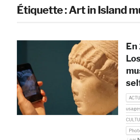
Étiquette :
Art in Island 
En 
Los
mus
sel
ACTU
usage
CULT
Phot
par
N