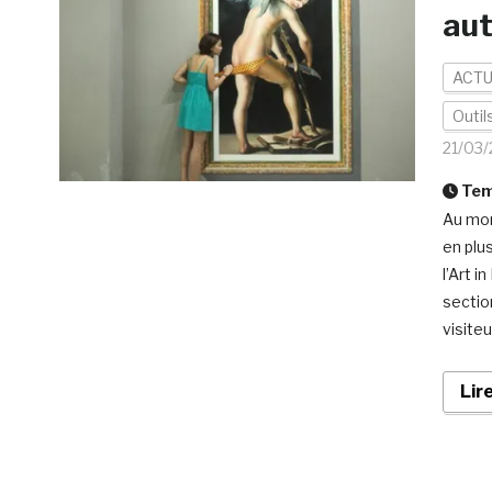
aut
ACTU
Outil
21/03/
Temp
Au mom
en plus
l’Art 
sectio
visiteu
Lir