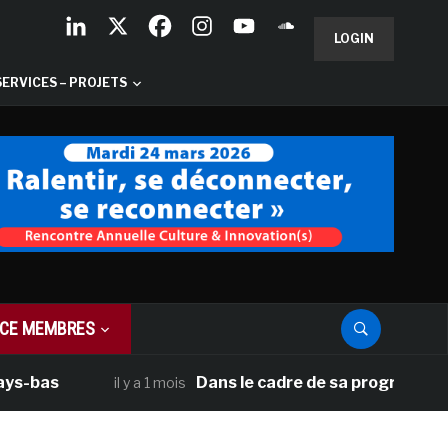
LOGIN
SERVICES – PROJETS
CE MEMBRES
as
Dans le cadre de sa programmation amé
il y a 1 mois