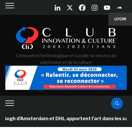
LOGIN
L'innovation technologique et sociale au service du
patrimoine et de la culture
h d’Amsterdam et DHL apportent l’art dans les salles de