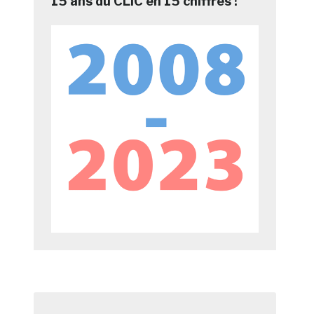
15 ans du CLIC en 15 chiffres !