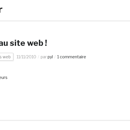
r
au site web !
es web
11/11/2010
par
pyl
1 commentaire
eurs