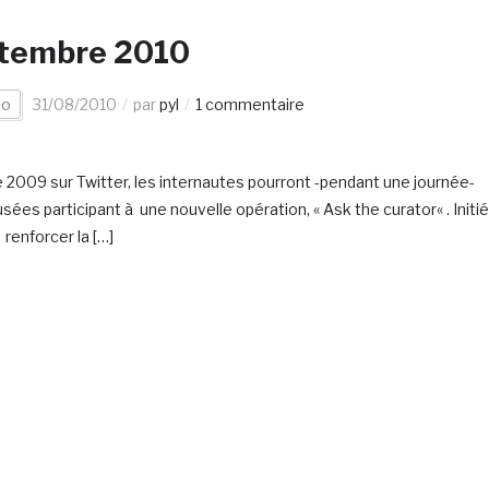
eptembre 2010
éo
31/08/2010
par
pyl
1 commentaire
2009 sur Twitter, les internautes pourront -pendant une journée-
s participant à une nouvelle opération, « Ask the curator« . Initié
renforcer la […]