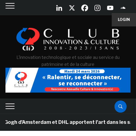
LOGIN
L'innovation technologique et sociale au service du
patrimoine et de la culture
h d’Amsterdam et DHL apportent l’art dans les salles d