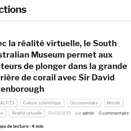
ctions
c la réalité virtuelle, le South
stralian Museum permet aux
iteurs de plonger dans la grande
rière de corail avec Sir David
tenborough
ALITÉS
Culture scientifique
Documentaire
Monde
ée
Réalité virtuelle
30/03/2019
par
admin
0 commentaire
s de lecture :
4
min