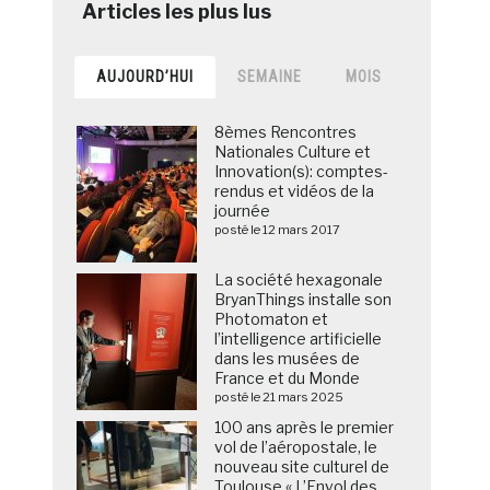
AUJOURD’HUI
SEMAINE
MOIS
8èmes Rencontres
Nationales Culture et
Innovation(s): comptes-
rendus et vidéos de la
journée
posté le 12 mars 2017
La société hexagonale
BryanThings installe son
Photomaton et
l’intelligence artificielle
dans les musées de
France et du Monde
posté le 21 mars 2025
100 ans après le premier
vol de l’aéropostale, le
nouveau site culturel de
Toulouse « L’Envol des