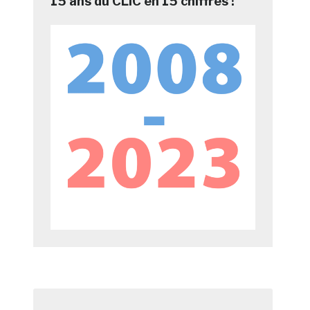
15 ans du CLIC en 15 chiffres !