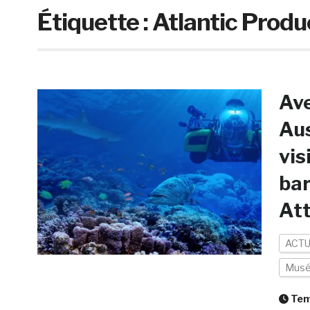
Étiquette :
Atlantic Produ
Ave
Au
vis
bar
At
ACTU
Mus
Temp